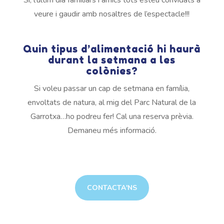
Si, l’últim dia familiars i amics tots esteu convidats a
veure i gaudir amb nosaltres de l’espectacle!!!
Quin tipus d’alimentació hi haurà
durant la setmana a les
colònies?
Si voleu passar un cap de setmana en família,
envoltats de natura, al mig del Parc Natural de la
Garrotxa…ho podreu fer! Cal una reserva prèvia.
Demaneu més informació.
CONTACTA'NS